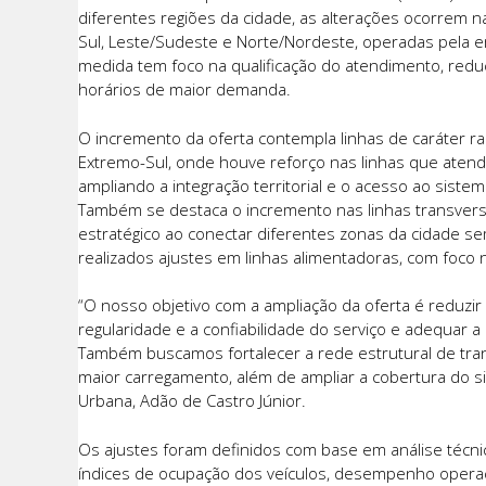
diferentes regiões da cidade, as alterações ocorrem na 
Sul, Leste/Sudeste e Norte/Nordeste, operadas pela em
medida tem foco na qualificação do atendimento, red
horários de maior demanda.
O incremento da oferta contempla linhas de caráter ra
Extremo-Sul, onde houve reforço nas linhas que atende
ampliando a integração territorial e o acesso ao sistem
Também se destaca o incremento nas linhas transversai
estratégico ao conectar diferentes zonas da cidade s
realizados ajustes em linhas alimentadoras, com foco n
“O nosso objetivo com a ampliação da oferta é reduzi
regularidade e a confiabilidade do serviço e adequar
Também buscamos fortalecer a rede estrutural de tran
maior carregamento, além de ampliar a cobertura do si
Urbana, Adão de Castro Júnior.
Os ajustes foram definidos com base em análise técni
índices de ocupação dos veículos, desempenho operaci