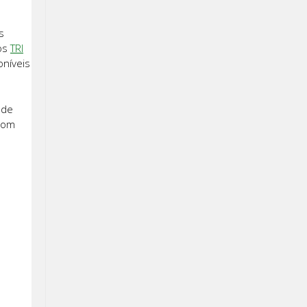
s
vos
TRI
oníveis
 de
 com