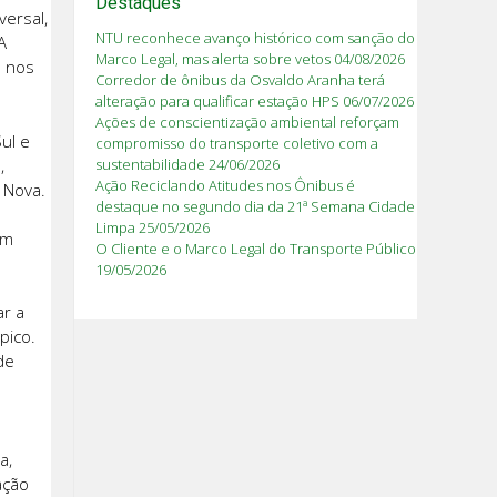
Destaques
versal,
NTU reconhece avanço histórico com sanção do
A
Marco Legal, mas alerta sobre vetos
04/08/2026
e nos
Corredor de ônibus da Osvaldo Aranha terá
alteração para qualificar estação HPS
06/07/2026
Ações de conscientização ambiental reforçam
ul e
compromisso do transporte coletivo com a
,
sustentabilidade
24/06/2026
Ação Reciclando Atitudes nos Ônibus é
a Nova.
destaque no segundo dia da 21ª Semana Cidade
Limpa
25/05/2026
am
O Cliente e o Marco Legal do Transporte Público
19/05/2026
ar a
pico.
de
e
a,
ação