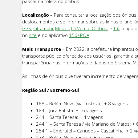
passar na roleta do ônibus.
Localização
– Para consultar a localização dos ônibu
deslocamentos e se informar sobre as linhas e itinerár
GPS
,
Cittamobi
,
Moovit
,
Lá Vem o Ônibus
, e
TRI
, o app d
no
site
e no aplicativo
156+POA
.
Mais Transporte
– Em 2022, a prefeitura implantou o
transporte público oferecido aos usuários, garantir a su
transparência nas informações e dados do Sistema Mun
As linhas de ônibus que tiveram incremento de viagens
Região Sul / Extremo-Sul
168 – Belém Novo (via Tristeza): + 8 viagens
184 – Juca Batista: + 16 viagens
244 – Santa Teresa: + 4 viagens
244.1 – Santa Teresa / via Mariano de Matos: + 
254.1 – Embratel – Canudos – Cascatinha: + 2 v
273 – Belém Novo / Hípica: + 5 viagens