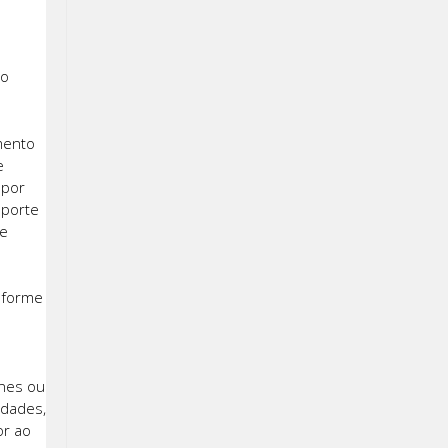
a
do
mento
e
 por
sporte
de
nforme
ones ou
idades,
or ao