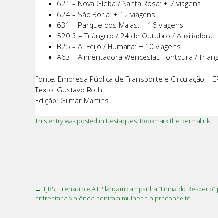
621 – Nova Gleba / Santa Rosa: + 7 viagens
624 – São Borja: + 12 viagens
631 – Parque dos Maias: + 16 viagens
520.3 – Triângulo / 24 de Outubro / Auxiliadora:
B25 – A. Feijó / Humaitá: + 10 viagens
A63 – Alimentadora Wenceslau Fontoura / Triângu
Fonte: Empresa Pública de Transporte e Circulação – E
Texto: Gustavo Roth
Edição: Gilmar Martins
This entry was posted in
Destaques
. Bookmark the
permalink
.
←
TJRS, Trensurb e ATP lançam campanha “Linha do Respeito” 
Post navigation
enfrentar a violência contra a mulher e o preconceito