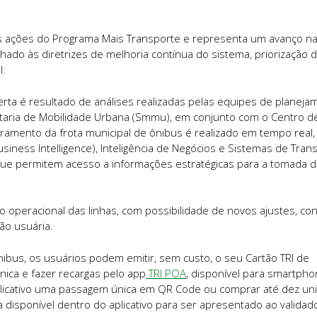
das ações do Programa Mais Transporte e representa um avanço n
inhado às diretrizes de melhoria contínua do sistema, priorização 
l.
erta é resultado de análises realizadas pelas equipes de planeja
etaria de Mobilidade Urbana (Smmu), em conjunto com o Centro d
ramento da frota municipal de ônibus é realizado em tempo real,
iness Intelligence), Inteligência de Negócios e Sistemas de Tran
), que permitem acesso a informações estratégicas para a tomada 
peracional das linhas, com possibilidade de novos ajustes, co
ão usuária.
ibus, os usuários podem emitir, sem custo, o seu Cartão TRI de
ica e fazer recargas pelo app
TRI POA
, disponível para smartph
plicativo uma passagem única em QR Code ou comprar até dez un
disponível dentro do aplicativo para ser apresentado ao validad