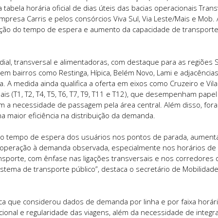
tabela horária oficial de dias úteis das bacias operacionais Trans
presa Carris e pelos consórcios Viva Sul, Via Leste/Mais e Mob. 
ução do tempo de espera e aumento da capacidade de transport
dial, transversal e alimentadoras, com destaque para as regiões S
m bairros como Restinga, Hípica, Belém Novo, Lami e adjacências
a. A medida ainda qualifica a oferta em eixos como Cruzeiro e Vil
s (T1, T2, T4, T5, T6, T7, T9, T11 e T12), que desempenham papel
em a necessidade de passagem pela área central. Além disso, for
a maior eficiência na distribuição da demanda.
r o tempo de espera dos usuários nos pontos de parada, aument
 a operação à demanda observada, especialmente nos horários de 
sporte, com ênfase nas ligações transversais e nos corredores 
stema de transporte público”, destaca o secretário de Mobilidad
ca que considerou dados de demanda por linha e por faixa horári
onal e regularidade das viagens, além da necessidade de integr